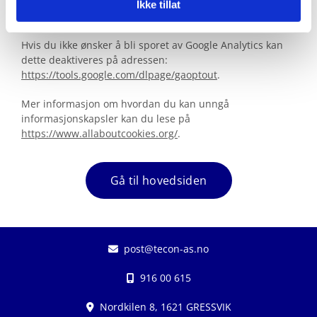
medlemssider og gjøre at deler av innhold og enkelte
Ikke tillat
funksjoner ikke blir tilgjengelige.
Hvis du ikke ønsker å bli sporet av Google Analytics kan
dette deaktiveres på adressen:
https://tools.google.com/dlpage/gaoptout
.
Mer informasjon om hvordan du kan unngå
informasjonskapsler kan du lese på
https://www.allaboutcookies.org/
.
Gå til hovedsiden
post@tecon-as.no

916 00 615

Nordkilen 8, 1621 GRESSVIK
