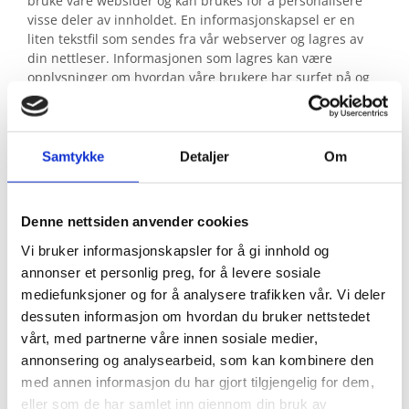
bruke våre websider og kan brukes for å personalisere
visse deler av innholdet. En informasjonskapsel er en
liten tekstfil som sendes fra vår webserver og lagres av
din nettleser. Informasjonen som lagres kan være
opplysninger om hvordan våre brukere har surfet på og
anvendt våre nettsider, og om hvilken nettleser de har
brukt.
Vi anvender statistikk om brukere og
Samtykke
Detaljer
Om
trafikk/trafikkleverandører i aggregert form. Statistikken
inneholder aldri noen form for personlig informasjon, alt
er anonymt. IP-adresser lagres ikke i vår database der vi
Denne nettsiden anvender cookies
lagrer atferd på nettstedet, derfor kan informasjon om
deg som bruker aldri kobles sammen med din identitet.
Vi bruker informasjonskapsler for å gi innhold og
Din IP-adresse lagres av sikkerhetsmessige årsaker bare i
annonser et personlig preg, for å levere sosiale
de tilfeller du selv aktivt registrerer deg på nettstedet.
mediefunksjoner og for å analysere trafikken vår. Vi deler
dessuten informasjon om hvordan du bruker nettstedet
Formål
vårt, med partnerne våre innen sosiale medier,
annonsering og analysearbeid, som kan kombinere den
Utvikle og forbedre nettstedet gjennom å forstå
hvordan det anvendes.
med annen informasjon du har gjort tilgjengelig for dem,
eller som de har samlet inn gjennom din bruk av